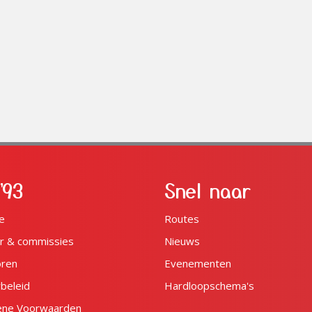
'93
Snel naar
e
Routes
r & commissies
Nieuws
oren
Evenementen
ybeleid
Hardloopschema's
ene Voorwaarden