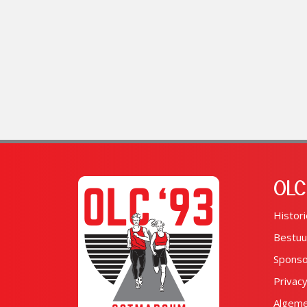
OLC
Histori
Bestuu
Spons
Privac
Algem