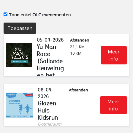
Toon enkel OLC evenementen
Toepassen
05-09-2026
Afstanden
Yu Man
21,1 KM
Meer
Race
10 KM
info
(Sallande
Heuvelrug
en het
Reggedal)
Nijverdal
06-09-
Afstanden
2026
Meer
Glazen
info
Huis
Kidsrun
Ootmarsum