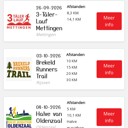
Afstanden
26-09-2026
3-Täler-
8,3 KM
Meer
14,1 KM
Lauf
info
Mettingen
Mettingen
Afstanden
03-10-2026
Brekeld
10 KM
Meer
15 KM
Runners
info
20 KM
Trail
30 KM
Rijssen
Afstanden
04-10-2026
5 KM
Halve van
Meer
10,1 KM
Oldenzaal
info
Halve
Oldenzaal
marathon