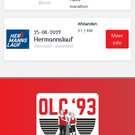
Borne
marathon
Afstanden
31,1 KM
25-04-2027
Meer
Hermannslauf
info
Detmold - bielefeld