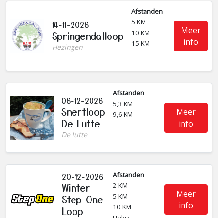
Afstanden
5 KM
14-11-2026
Meer
10 KM
Springendalloop
info
15 KM
Hezingen
Afstanden
06-12-2026
5,3 KM
Snertloop
Meer
9,6 KM
De Lutte
info
De lutte
Afstanden
20-12-2026
Winter
2 KM
Meer
5 KM
Step One
info
10 KM
Loop
Halve