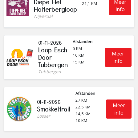
Diepe Hel
Meer
21,1 KM
Holterbergloop
info
Nijverdal
Afstanden
01-11-2026
Loop Esch
5 KM
Meer
10 KM
Door
info
15 KM
Tubbergen
Tubbergen
Afstanden
27 KM
01-11-2026
Meer
22,5 KM
Smokkeltrail
info
14,5 KM
Losser
10 KM