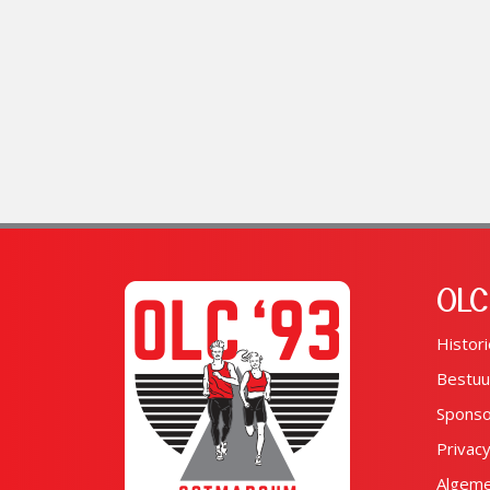
OLC
Histori
Bestuu
Spons
Privac
Algem