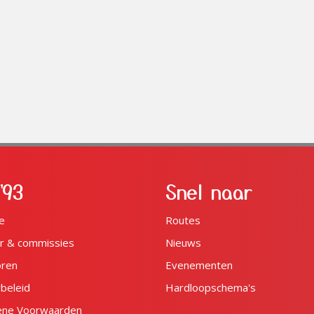
'93
Snel naar
e
Routes
r & commissies
Nieuws
oren
Evenementen
ybeleid
Hardloopschema's
ene Voorwaarden