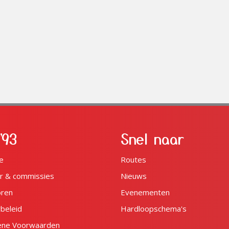
'93
Snel naar
e
Routes
r & commissies
Nieuws
oren
Evenementen
ybeleid
Hardloopschema's
ene Voorwaarden