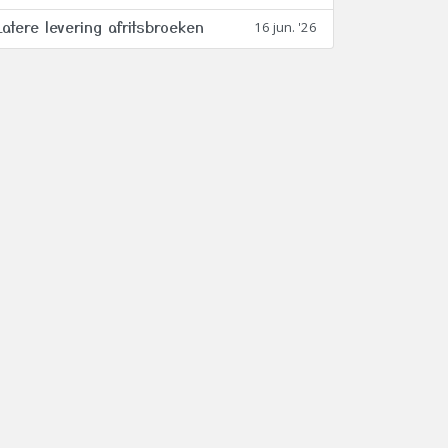
Latere levering afritsbroeken
16 jun. '26