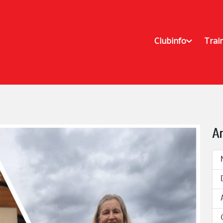
Clubinfo
Trai
A