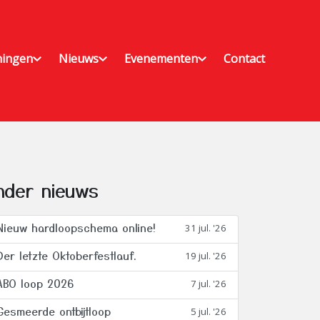
ningen
Nieuws
Evenementen
Contact
nder nieuws
Nieuw hardloopschema online!
31 jul. '26
Der letzte Oktoberfestlauf.
19 jul. '26
ABO loop 2026
7 jul. '26
Gesmeerde ontbijtloop
5 jul. '26