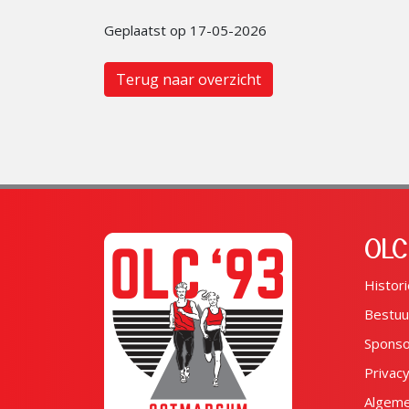
Geplaatst op 17-05-2026
Terug naar overzicht
OLC
Histori
Bestuu
Spons
Privac
Algem