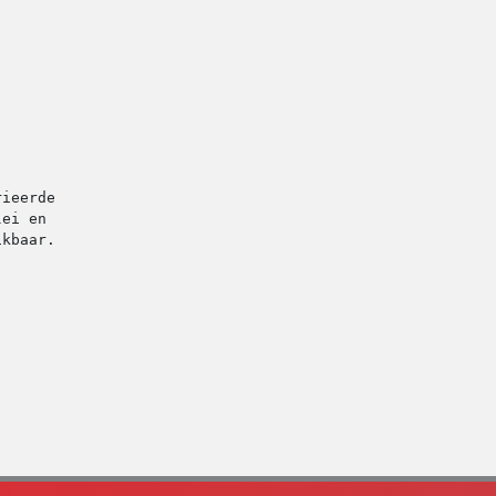
rieerde en karakteristieke landschap van de regio Tecklen
ei en de Köllbachvallei – en biedt elke kilometer adembe
ikbaar.