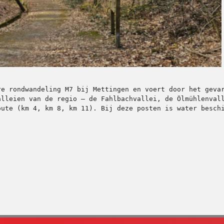
re rondwandeling M7 bij Mettingen en voert door het geva
alleien van de regio – de Fahlbachvallei, de Ölmühlenvall
oute (km 4, km 8, km 11). Bij deze posten is water besch