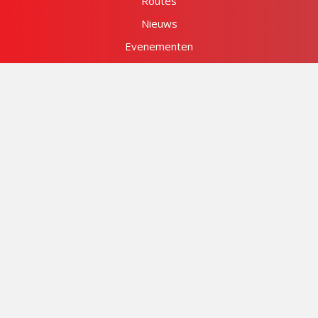
Routes
Nieuws
Evenementen
Hardloopschema's
Contact
Neem contact op
Lid worden
Gratis proeftraining
Beginnerscursus
volg ons op: