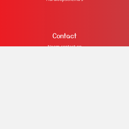
Contact
Neem contact op
Lid worden
Gratis proeftraining
Beginnerscursus
volg ons op:
© Copyright 2026 OLC93 - Alle rechten voorbehouden.